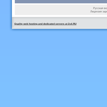
Русская вер
Лицензия зар
Quality web hosting and dedicated servers at 2x4.RU