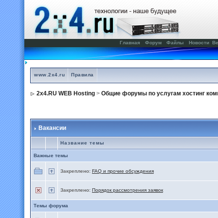
Главная
Форум
Файлы
Новости
Ве
www.2x4.ru
Правила
2x4.RU WEB Hosting
>
Общие форумы по услугам хостинг ком
Вакансии
Название темы
Важные темы
Закреплено:
FAQ и прочие обсуждения
Закреплено:
Порядок рассмотрения заявок
Темы форума