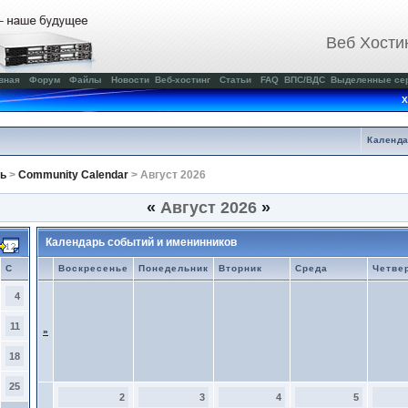
Веб Хости
вная
Форум
Файлы
Новости
Веб-хостинг
Статьи
FAQ
ВПС/ВДС
Выделенные се
Х
Календ
ь
>
Community Calendar
> Август 2026
«
Август 2026
»
Календарь событий и именинников
С
Воскресенье
Понедельник
Вторник
Среда
Четве
4
11
»
18
25
2
3
4
5