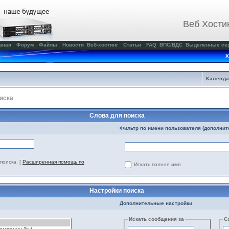
Веб Хости
вная
Форум
Файлы
Новости
Веб-хостинг
Статьи
FAQ
ВПС/ВДС
Выделенные се
Х
Календ
иска
Слова для поиска
Фильтр по имени пользователя (дополнит
поиска.
[
Расширенная помощь по
Искать полное имя
Настройки поиска
Дополнительные настройки
Искать сообщения за
С