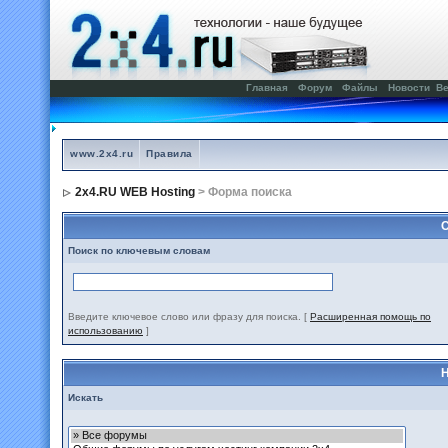
Главная
Форум
Файлы
Новости
Ве
www.2x4.ru
Правила
2x4.RU WEB Hosting
> Форма поиска
С
Поиск по ключевым словам
Введите ключевое слово или фразу для поиска.
[
Расширенная помощь по
использованию
]
Н
Искать