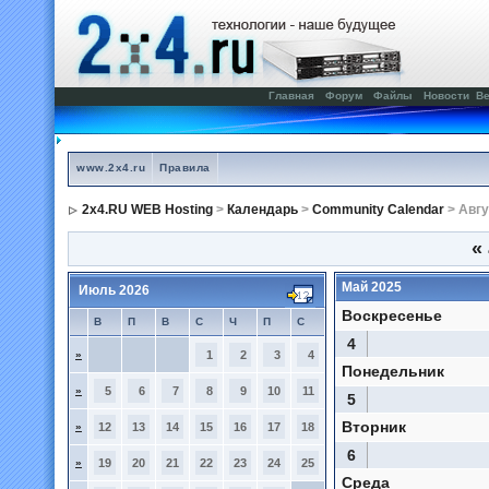
Главная
Форум
Файлы
Новости
Ве
www.2x4.ru
Правила
2x4.RU WEB Hosting
>
Календарь
>
Community Calendar
> Авгу
«
Май 2025
Июль 2026
Воскресенье
В
П
В
С
Ч
П
С
4
»
1
2
3
4
Понедельник
»
5
6
7
8
9
10
11
5
Вторник
»
12
13
14
15
16
17
18
6
»
19
20
21
22
23
24
25
Среда