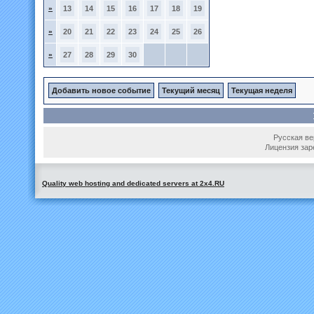
»
13
14
15
16
17
18
19
»
20
21
22
23
24
25
26
»
27
28
29
30
Добавить новое событие
Текущий месяц
Текущая неделя
Русская вер
Лицензия зар
Quality web hosting and dedicated servers at 2x4.RU