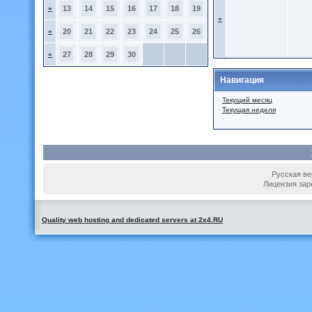
»
13
14
15
16
17
18
19
»
»
20
21
22
23
24
25
26
»
27
28
29
30
Навигация
·
Текущий месяц
·
Текущая неделя
Русская вер
Лицензия зар
Quality web hosting and dedicated servers at 2x4.RU