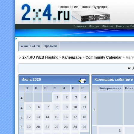
Главная
Форум
Файлы
Новости
Ве
www.2x4.ru
Правила
2x4.RU WEB Hosting
>
Календарь
>
Community Calendar
> Авгу
«
А
Июль 2026
Календарь событий и
В
П
В
С
Ч
П
С
Воскресенье
Поне
»
1
2
3
4
»
5
6
7
8
9
10
11
»
»
12
13
14
15
16
17
18
»
19
20
21
22
23
24
25
2