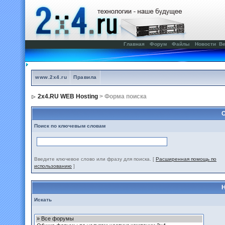
Главная
Форум
Файлы
Новости
Ве
www.2x4.ru
Правила
2x4.RU WEB Hosting
> Форма поиска
С
Поиск по ключевым словам
Введите ключевое слово или фразу для поиска.
[
Расширенная помощь по
использованию
]
Н
Искать