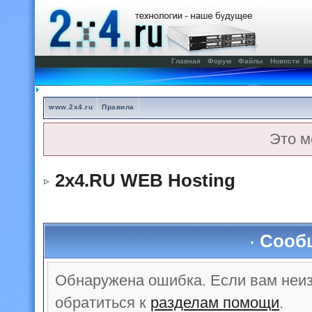
Главная
Форум
Файлы
Новости
Ве
www.2x4.ru
Правила
Это м
2x4.RU WEB Hosting
Сооб
Обнаружена ошибка. Если вам неи
обратиться к
разделам помощи
.