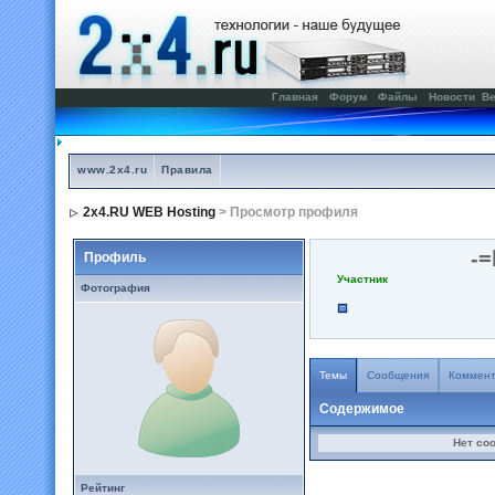
Главная
Форум
Файлы
Новости
Ве
www.2x4.ru
Правила
2x4.RU WEB Hosting
> Просмотр профиля
-=
Профиль
Участник
Фотография
Темы
Сообщения
Коммен
Содержимое
Нет со
Рейтинг