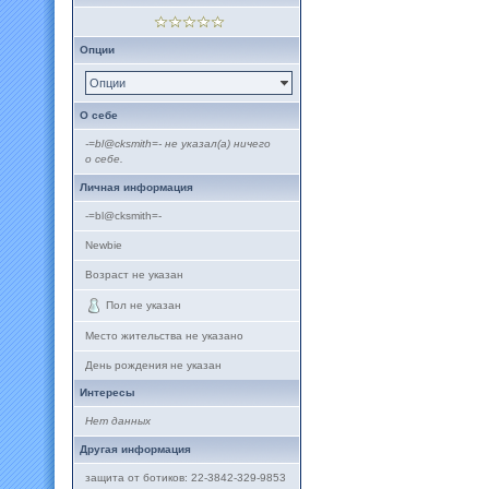
Опции
Опции
О себе
-=bl@cksmith=- не указал(а) ничего
о себе.
Личная информация
-=bl@cksmith=-
Newbie
Возраст не указан
Пол не указан
Место жительства не указано
День рождения не указан
Интересы
Нет данных
Другая информация
защита от ботиков: 22-3842-329-9853