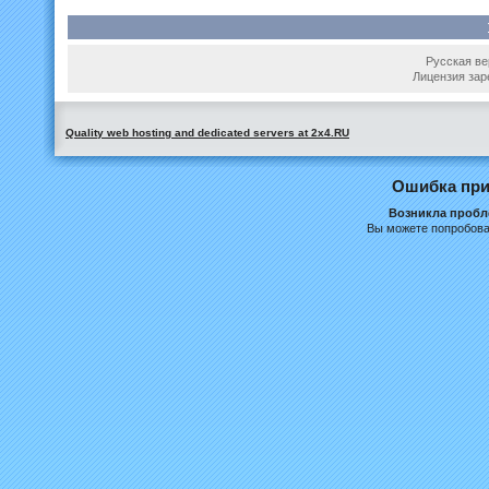
Русская вер
Лицензия зар
Quality web hosting and dedicated servers at 2x4.RU
Ошибка при
Возникла пробле
Вы можете попробова