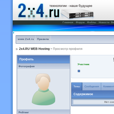
Главная
Форум
Файлы
Новости
Ве
www.2x4.ru
Правила
2x4.RU WEB Hosting
> Просмотр профиля
Профиль
Участник
Фотография
Темы
Сообщения
Коммен
Содержимое
Нет со
Рейтинг