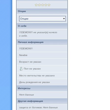
Опции
Опции
О себе
!!!DEMON!!! не указал(а) ничего
о себе.
Личная информация
!!!DEMON!!!
Newbie
Возраст не указан
Пол не указан
Место жительства не указано
День рождения не указан
Интересы
Нет данных
Другая информация
защита от ботиков:
Нет данных