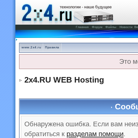
Главная
Форум
Файлы
Новости
Ве
www.2x4.ru
Правила
Это м
2x4.RU WEB Hosting
Сооб
Обнаружена ошибка. Если вам неи
обратиться к
разделам помощи
.