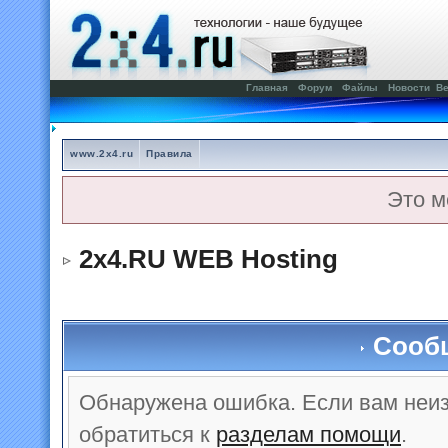
Главная
Форум
Файлы
Новости
Ве
www.2x4.ru
Правила
Это м
2x4.RU WEB Hosting
Сооб
Обнаружена ошибка. Если вам неи
обратиться к
разделам помощи
.