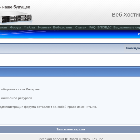
Веб Хости
вная
Форум
Файлы
Новости
Веб-хостинг
Статьи
FAQ
ВПС/ВДС
Выделенные се
Х
Календ
 общения в сети Интернет.
каких-либо ресурсов.
администрация форума оставляет за собой право изменить их.
Текстовая версия
Русская версия IP.Board © 2026 IPS, Inc.