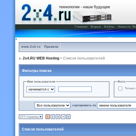
Главная
Форум
Файлы
Новости
Ве
www.2x4.ru
Правила
2x4.RU WEB Hosting
> Список пользователей
Фильтры поиска
Имя пользователя
Фото
Только 
, сортировать по
277 страниц
1
2
3
>
»
Список пользователей